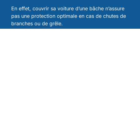
En effet, couvrir sa voiture d’une bâche n’assure
pas une protection optimale en cas de chutes de
branches ou de grêle.
La construction d’un garage peut également être
une réponse aux avaries, mais cela implique un
certain coût, une surface disponible et le dépôt
d’un permis de construire.
Il existe une solution intermédiaire,
« le
carport »,
qui séduit de plus en plus de monde et
protège votre véhicule été comme hiver, mais qui
reste encore inconnu pour certain !
Modèles d'exception
Un seul interlocuteur
Lames orientables et ajustables
Intervention rapide et finition minutieuse